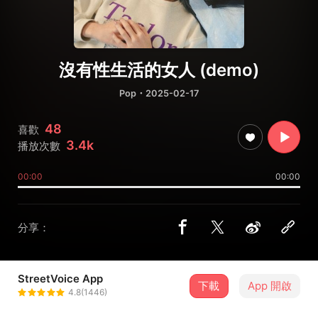
沒有性生活的女人 (demo)
Pop
・2025-02-17
48
喜歡
3.4k
播放次數
00:00
00:00
分享：
StreetVoice App
下載
App 開啟
翊庭
4.8(1446)
＋ 追蹤
@yiting_chang_