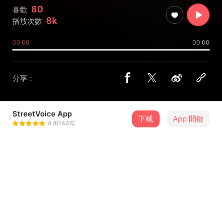
80
喜歡
8k
播放次數
00:00
00:00
分享：
StreetVoice App
下載
App 開啟
翊庭
4.8(1446)
＋ 追蹤
@yiting_chang_
介紹
今天是黑色情人節，我想跟大家說一個恐怖情人的鬼故事...