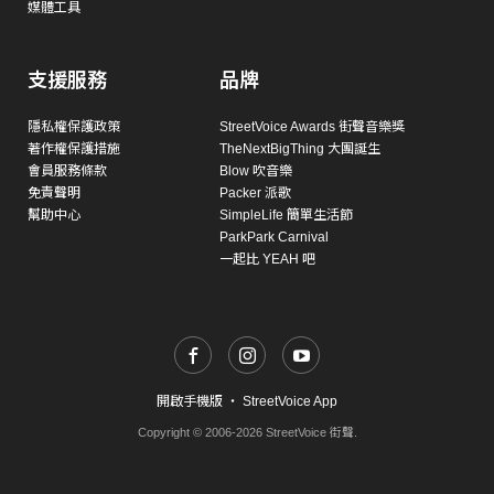
媒體工具
支援服務
品牌
隱私權保護政策
StreetVoice Awards 街聲音樂獎
著作權保護措施
TheNextBigThing 大團誕生
會員服務條款
Blow 吹音樂
免責聲明
Packer 派歌
幫助中心
SimpleLife 簡單生活節
ParkPark Carnival
一起比 YEAH 吧
開啟手機版
・
StreetVoice App
Copyright © 2006-2026 StreetVoice 街聲.