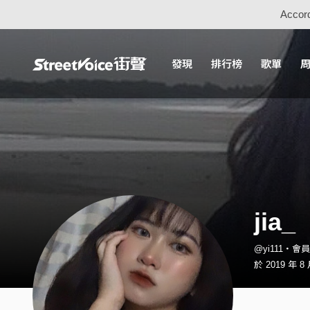
Accord
發現
排行榜
歌單
jia_
@yi111・會員
於 2019 年 8