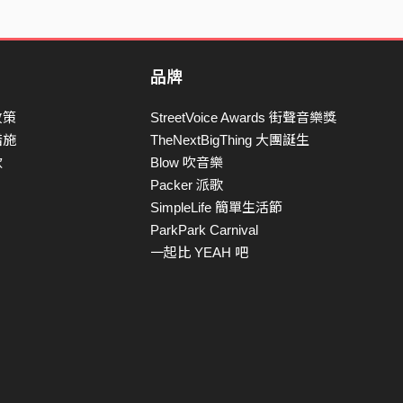
品牌
政策
StreetVoice Awards 街聲音樂獎
措施
TheNextBigThing 大團誕生
款
Blow 吹音樂
Packer 派歌
SimpleLife 簡單生活節
ParkPark Carnival
一起比 YEAH 吧