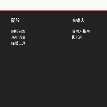
關於
音樂人
關於街聲
音樂人指南
最新消息
街托邦
媒體工具