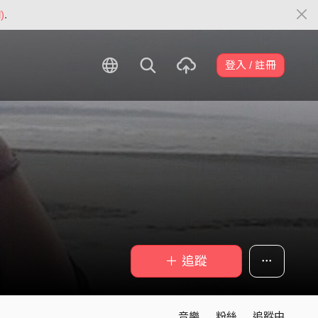
)
.
登入 / 註冊
＋ 追蹤
音樂
粉絲
追蹤中