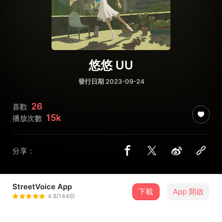
悠悠 UU
發行日期 2023-09-24
26
喜歡
15k
播放次數
分享：
StreetVoice App
下載
App 開啟
遊樂 ULove
4.8(1446)
＋ 追蹤
@yes3861900