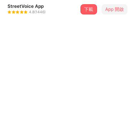
StreetVoice App
下載
App 開啟
羅妍婷 YenTing Lo
4.8(1446)
＋ 追蹤
@yentinglo
介紹
▷串流聆聽《葉片之上》全專輯：
https://backl.ink/97371713
歌手羅妍婷首張全創作專輯
爵士的即興，室內樂的觸感，民謠的詩意口吻
...查看更多
揉合為具高度原創性的六首作品
斯洛伐克 Schola Arvenzis 首獎得主．台灣古典弦樂四重奏
曲目（2）
Cheng Quartet 跨刀演奏
葛萊美獎數度入圍．荷蘭音樂工程師 Attie Bauw 操刀混音