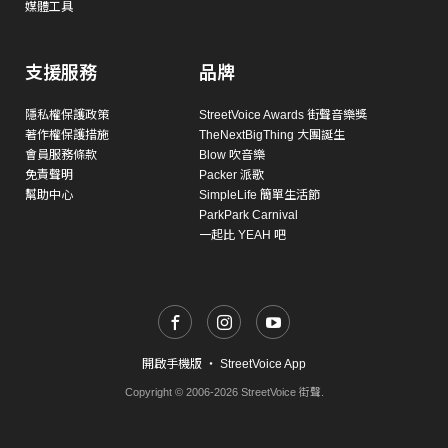
媒體工具
支援服務
品牌
隱私權保護政策
StreetVoice Awards 街聲音樂獎
著作權保護措施
TheNextBigThing 大團誕生
會員服務條款
Blow 吹音樂
免責聲明
Packer 派歌
幫助中心
SimpleLife 簡單生活節
ParkPark Carnival
一起比 YEAH 吧
開啟手機版
・
StreetVoice App
Copyright © 2006-2026 StreetVoice 街聲.