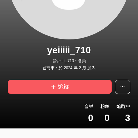
yeiiiii_710
@yeiiiii_710・會員
台南市・於 2024 年 2 月 加入
＋ 追蹤
音樂
粉絲
追蹤中
0
0
3