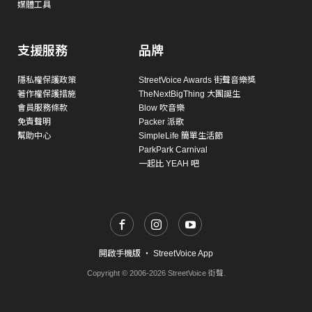
媒體工具
支援服務
品牌
隱私權保護政策
StreetVoice Awards 街聲音樂獎
著作權保護措施
TheNextBigThing 大團誕生
會員服務條款
Blow 吹音樂
免責聲明
Packer 派歌
幫助中心
SimpleLife 簡單生活節
ParkPark Carnival
一起比 YEAH 吧
開啟手機版
・
StreetVoice App
Copyright © 2006-2026 StreetVoice 街聲.