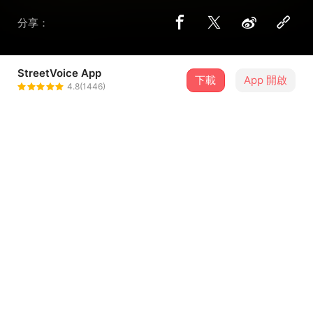
分享：
StreetVoice App
下載
App 開啟
PWG
4.8(1446)
＋ 追蹤
@ydmpwosynb
歌詞
給小二
我搗蛋的寶貝 為什麼你還不睡
一個人看這星空流淚
你想知道有多遠 才能到銀河的起點
...查看更多
所以選擇一個人去飛