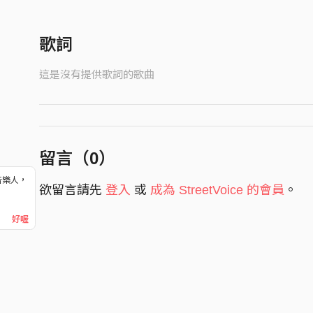
歌詞
這是沒有提供歌詞的歌曲
留言（
0
）
音樂人，
欲留言請先
登入
或
成為 StreetVoice 的會員
。
！
好喔