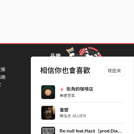
品牌
相信你也會喜歡
政策
StreetVoice Awards 街聲音樂獎
收起來
措施
TheNextBigThing 大團誕生
款
Blow 吹音樂
街角的咖啡店
Packer 派歌
幸運空氣
SimpleLife 簡單生活節
ParkPark Carnival
重塑
一起比 YEAH 吧
陳泓光 ALLIEN
Re:null feat.Hazii（prod.Dianasty）