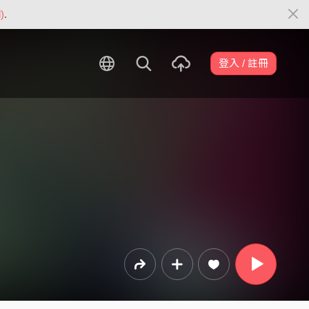
)
.
登入 / 註冊