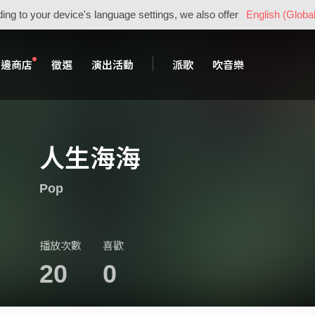
ing to your device's language settings, we also offer
English (Global
周邊商店
徵選
演出活動
派歌
吹音樂
人生海海
Pop
播放次數
喜歡
20
0