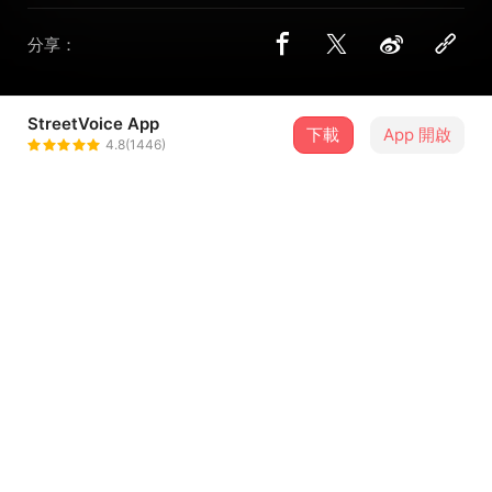
分享：
StreetVoice App
下載
App 開啟
野巢
4.8(1446)
＋ 追蹤
@yaseinosu
介紹
我們的第一張專輯《電梯音樂 Turntable in the Lift》，標題
裡面有兩個意思，一個是電梯裡會放的過渡音樂，一個是電
梯裡的唱盤。這張專輯的音樂橫跨了兩年的時間，記錄了野
巢從上一張EP 《Sunshade》到今天的蛻變，成員們各自去
...查看更多
到了不同地方、遇到了不同的夥伴，碰撞出的新的火花都展