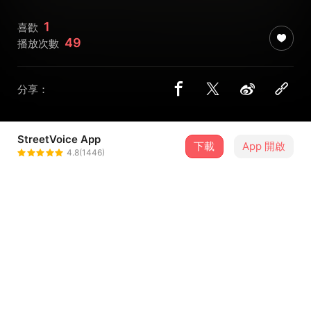
1
喜歡
49
播放次數
分享：
StreetVoice App
下載
App 開啟
YaHsin
4.8(1446)
＋ 追蹤
@yahsin05120
介紹
臺南市山上區公所103年觀光行銷微電影『漫遊。山上』原
聲配樂