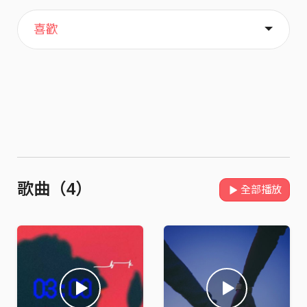
主頁
關於
喜歡
歌曲（4）
全部播放