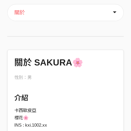
主頁
音樂
喜歡
關於
關於 SAKURA🌸
性別：男
介紹
卡西歐皮亞
櫻花🌸
INS : kxi.1002.xx