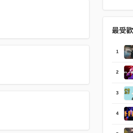
段愛情留
時的微醺
會醉，仍
現就像「
最受
沒有自己
傷口徹底
恨、遺憾
1
蕪，象徵
〈瑪格麗
念。不是
2
杯，也醉
然留在心
3
以調酒命
長的旅程
都有自己
4
在心裡的