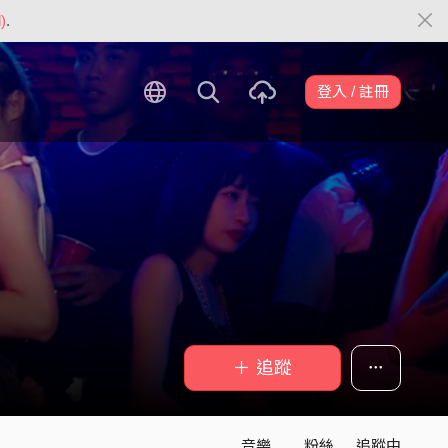
)
.
登入 / 註冊
＋ 追蹤
音樂
粉絲
追蹤中