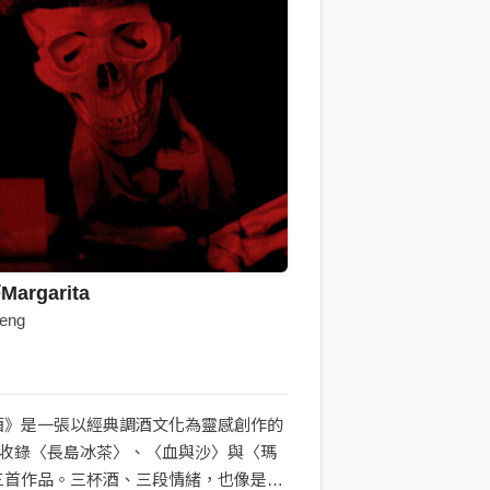
rgarita
eng
酒》是一張以經典調酒文化為靈感創作的
，收錄〈長島冰茶〉、〈血與沙〉與〈瑪
三首作品。三杯酒、三段情緒，也像是一