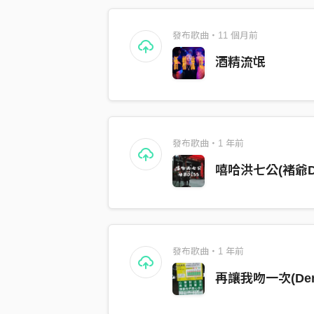
發布歌曲・11 個月前
酒精流氓
發布歌曲・1 年前
嘻哈洪七公(褚爺Di
發布歌曲・1 年前
再讓我吻一次(De