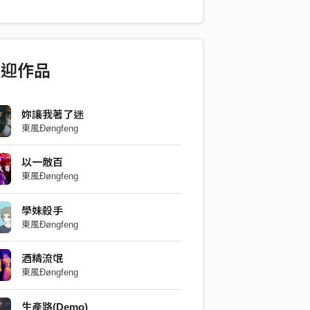
下的三個篇章。 〈長島冰茶〉像初嚐愛情
。看似甜美，卻藏著極高的濃度；明知道
義無反顧地沉溺其中。當酒杯見底，才發
長島冰茶沒有茶」，有些愛情從一開始就
歡迎作品
想像中的模樣。 〈血與沙〉則將失去後的
攤開。愛過留下的不只是回憶，而是悔
與揮之不去的傷痕。血與沙交織成一片荒
妳讓我著了迷
東風Đøngfeng
人在崩潰與掙扎之中，仍不斷尋找出口。
特〉是最後的一杯酒，也是最後一次思
以一敵百
放下，而是學著與回憶共存。即使喝再多
東風Đøngfeng
不回曾經；即使時間不停向前，那個人依
裡最深的地方。 《經典調酒》不只是三首
學妹殺手
名的EP，更是一場關於愛情、失去與成
東風Đøngfeng
。每一杯酒都有自己的配方，每一段感情
的餘韻。或許酒精終究會揮發，但那些刻
酒精流氓
人與故事，始終不會消失。
東風Đøngfeng
生產路(Demo)