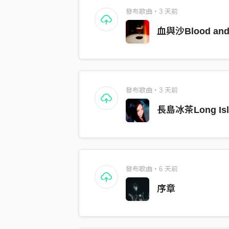
發布歌曲・3 天前
血與沙Blood and
發布歌曲・3 天前
長島冰茶Long Isla
發布歌曲・6 天前
序章