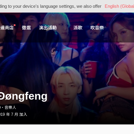
ing to your device's language settings, we also offer
English (Global
周邊商店
徵選
演出活動
派歌
吹音樂
øngfeng
89・音樂人
19 年 7 月 加入