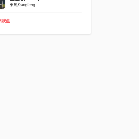
東風Đøngfeng
部歌曲