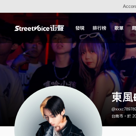
Accord
發現
排行榜
歌單
東風Đ
@xxxc7897
台南市・於 20