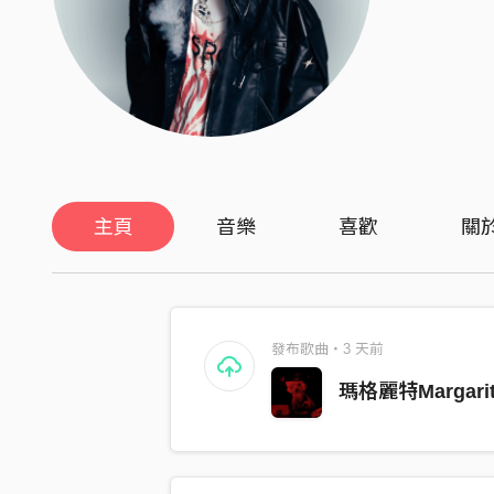
主頁
音樂
喜歡
關
發布歌曲・3 天前
瑪格麗特Margarit