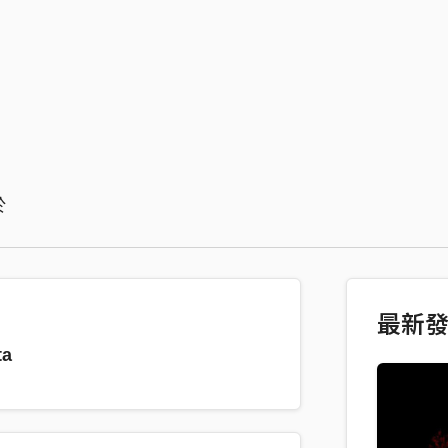
於
最新
a