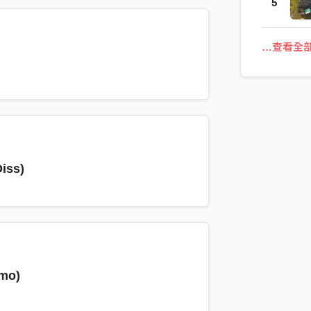
5
…查看全
ss)
mo)