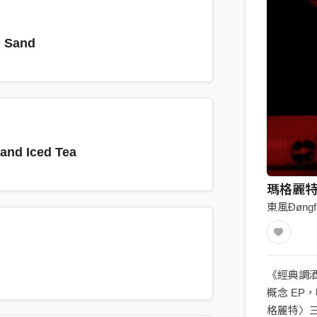
 Sand
nd Iced Tea
瑪格麗特Ma
東風Đøngf
《經典調
概念 EP
格麗特〉