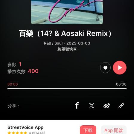
百樂（14? & Aosaki Remix）
R&B / Soul
・2025-03-03
慾望號快車
1
喜歡
400
播放次數
00:00
00:00
分享：
StreetVoice App
下載
App 開啟
June六月
4.8(1446)