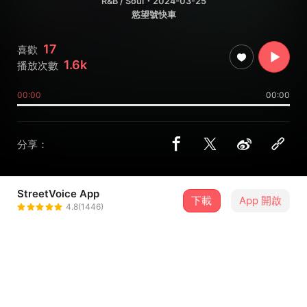
R&B / Soul
・2024-03-25
慾望號快車
17
喜歡
1.6k
播放次數
00:00
00:00
分享：
StreetVoice App
下載
App 開啟
June六月
4.8(1446)
＋ 追蹤
@xutongzhang
歌詞