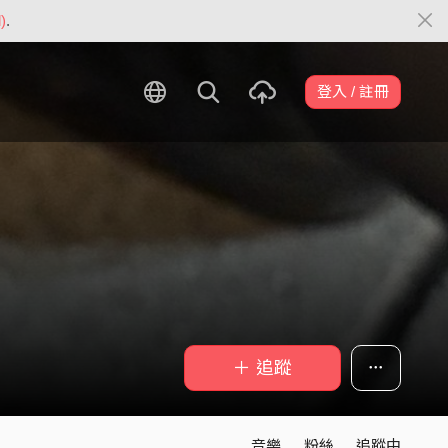
)
.
登入 / 註冊
＋ 追蹤
音樂
粉絲
追蹤中