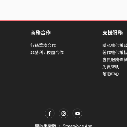
商務合作
支援服務
行銷業務合作
隱私權保護
非營利 / 校園合作
著作權保護
會員服務條
免責聲明
幫助中心
開啟手機版
・
StreetVoice App