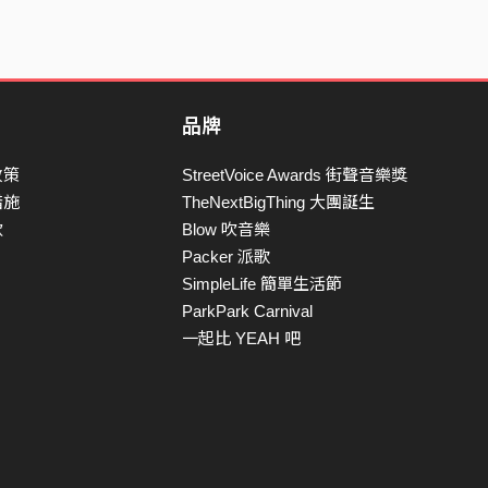
品牌
政策
StreetVoice Awards 街聲音樂獎
措施
TheNextBigThing 大團誕生
款
Blow 吹音樂
Packer 派歌
SimpleLife 簡單生活節
ParkPark Carnival
一起比 YEAH 吧