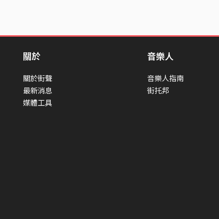
關於
音樂人
關於街聲
音樂人指南
最新消息
街托邦
媒體工具