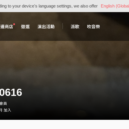
ing to your device's language settings, we also offer
English (Global
周邊商店
徵選
演出活動
派歌
吹音樂
0616
・會員
 月 加入