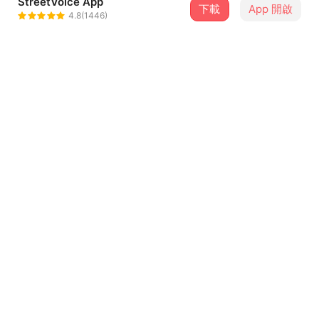
StreetVoice App
下載
App 開啟
繼續搖滾
4.8(1446)
＋ 追蹤
@xljlee
介紹
2009/07/27
142 BPM. Nuendo + Reason，音源都用Reason。
用Waves 的reverb. delay, R2, R4, Rcom, Rbass, C4掛最
後面master。
8 小時完成。終於轉出一些好玩的音色了。好開心。
...查看更多
2009/07/28
re-edit session - 4 hours
歌詞
Final mix done - 8 hours
這是沒有提供歌詞的歌曲