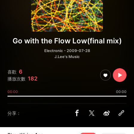
Go with the Flow Low(final mix)
Electronic
・2009-07-28
J.Lee's Music
6
喜歡
182
播放次數
00:00
00:00
分享：