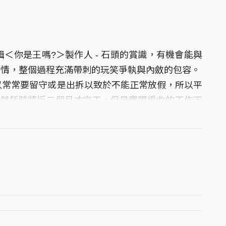
你是王嗎?＞製作人 - 石頭的賞識，有機會能與
的事情，整個過程充滿帶刺的玩笑爭執與內斂的包容。
常常要留守或是出拆以致於不能正常放假，所以平
雖然耗時將近二個月才完工，但是實際編曲的工作天
這首歌的原始檔案還有最後的混音工作。
尤其是有機會可以跟這麼棒的樂團一起碰撞的時
慮一個新的組合{椰子兄弟}，就當作{化學兄弟}的
有犀牛，挖哈哈哈哈哈！！！！總之，就是開心的