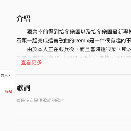
介紹
狠榮幸的得到拾參樂團以及拾參樂團最新專輯＜
石頭一起完成這首歌曲的Remix是一件很有趣
由於本人正在服兵役，而且當時還很菜，所以
均是一星期只有4個小時可以做這件事情，所以
...查看更多
只有四天，另外石頭當然又花了許多時間在整理
希望有機會可以再多做一些這樣的混音單曲，
音樂人，
！
候，這真是太好玩了！並且我跟石頭正在審慎的考
歌詞
好喔
台灣區接班人好了，哈哈哈哈！！！
這是沒有提供歌詞的歌曲
基本上，我希望這首歌會有小星星還有彩虹還
音樂啊！