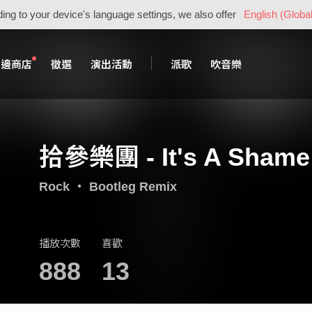
ing to your device's language settings, we also offer
English (Global
周邊商店
徵選
演出活動
派歌
吹音樂
拾參樂團 - It's A Shame
Rock
・
Bootleg Remix
播放次數
喜歡
888
13