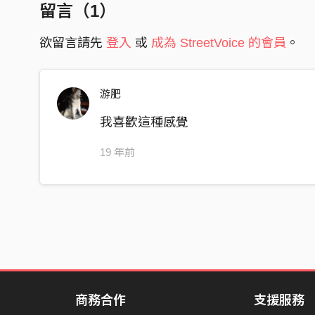
留言（
1
）
欲留言請先
登入
或
成為 StreetVoice 的會員
。
游肥
我喜歡這種感覺
19 年前
商務合作
支援服務