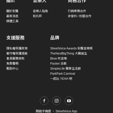
關於
音樂人
商務合作
關於街聲
音樂人指南
行銷業務合作
最新消息
街托邦
非營利 / 校園合作
媒體工具
支援服務
品牌
隱私權保護政策
StreetVoice Awards 街聲音樂獎
著作權保護措施
TheNextBigThing 大團誕生
會員服務條款
Blow 吹音樂
免責聲明
Packer 派歌
幫助中心
SimpleLife 簡單生活節
ParkPark Carnival
一起比 YEAH 吧
開啟手機版
・
StreetVoice App