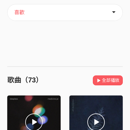
主頁
音樂
歌單
關於
喜歡
歌曲（73）
全部播放