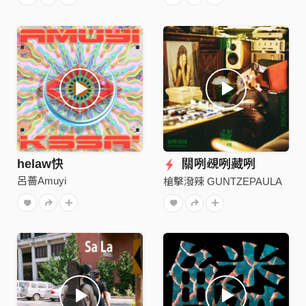
helaw快
關咧覕咧藏咧
呂薔Amuyi
槍擊潑辣 GUNTZEPAULA