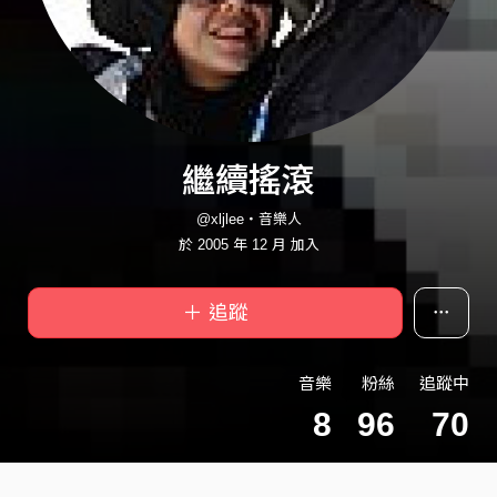
繼續搖滾
@xljlee・音樂人
於 2005 年 12 月 加入
＋ 追蹤
音樂
粉絲
追蹤中
8
96
70