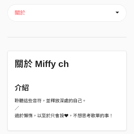
主頁
音樂
歌單
喜歡
關於
關於 Miffy ch
介紹
聆聽這些音符，並釋放深處的自己。
／
過於懶惰，以至於只會按❤️，不想思考歌單的事！