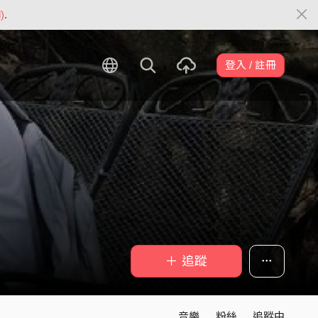
)
.
登入 / 註冊
＋ 追蹤
音樂
粉絲
追蹤中