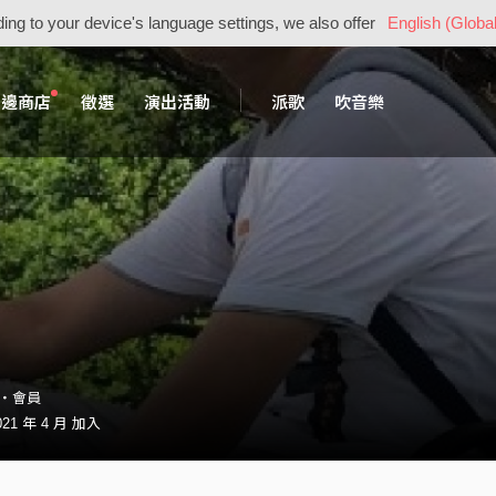
ing to your device's language settings, we also offer
English (Global
周邊商店
徵選
演出活動
派歌
吹音樂
70・會員
21 年 4 月 加入