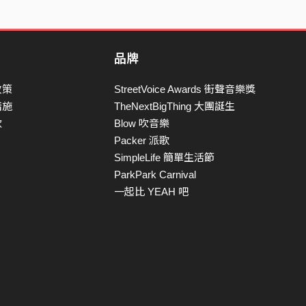
品牌
政策
StreetVoice Awards 街聲音樂獎
措施
TheNextBigThing 大團誕生
款
Blow 吹音樂
Packer 派歌
SimpleLife 簡單生活節
ParkPark Carnival
一起比 YEAH 吧