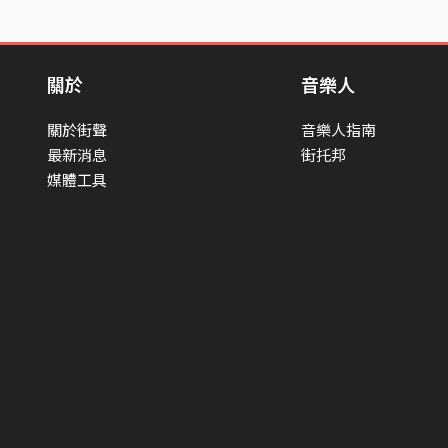
關於
音樂人
關於街聲
音樂人指南
最新消息
街托邦
媒體工具