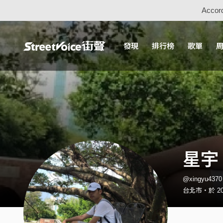
Accord
發現
排行榜
歌單
星宇
@xingyu43
台北市・於 20