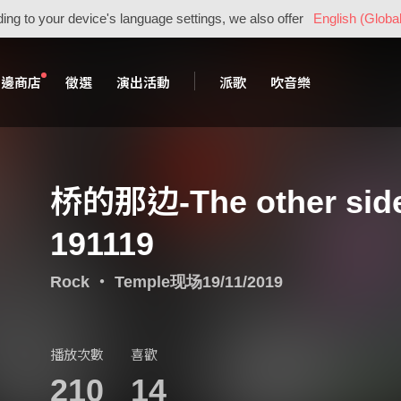
ing to your device's language settings, we also offer
English (Global
周邊商店
徵選
演出活動
派歌
吹音樂
桥的那边-The other side o
191119
Rock
・
Temple现场19/11/2019
播放次數
喜歡
210
14