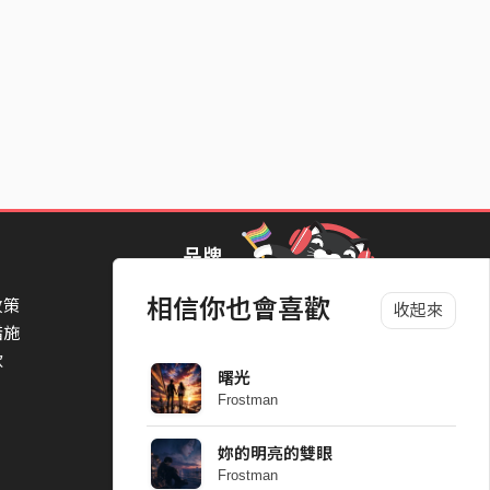
品牌
相信你也會喜歡
政策
StreetVoice Awards 街聲音樂獎
收起來
措施
TheNextBigThing 大團誕生
款
Blow 吹音樂
曙光
Packer 派歌
Frostman
SimpleLife 簡單生活節
ParkPark Carnival
妳的明亮的雙眼
一起比 YEAH 吧
Frostman