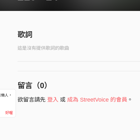
歌詞
這是沒有提供歌詞的歌曲
留言（
0
）
音樂人，
欲留言請先
登入
或
成為 StreetVoice 的會員
。
！
好喔