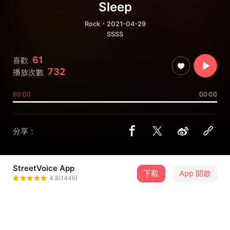
Sleep
Rock
・2021-04-29
SSSS
61
喜歡
732
播放次數
00:00
00:00
分享：
StreetVoice App
下載
App 開啟
小王XIAOWANG
4.8(1446)
＋ 追蹤
@xiaowangsupercool