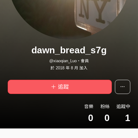
dawn_bread_s7g
@xiaoqian_Luo・會員
於 2018 年 8 月 加入
＋ 追蹤
音樂
粉絲
追蹤中
0
0
1