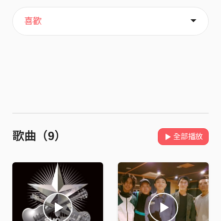
主頁
關於
喜歡
歌曲（9）
全部播放