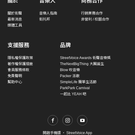
關於
音樂人
商務合作
關於街聲
音樂人指南
行銷業務合作
最新消息
街托邦
非營利 / 校園合作
媒體工具
支援服務
品牌
隱私權保護政策
StreetVoice Awards 街聲音樂獎
著作權保護措施
TheNextBigThing 大團誕生
會員服務條款
Blow 吹音樂
免責聲明
Packer 派歌
幫助中心
SimpleLife 簡單生活節
ParkPark Carnival
一起比 YEAH 吧
開啟手機版
・
StreetVoice App