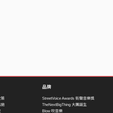
品牌
政策
StreetVoice Awards 街聲音樂獎
措施
TheNextBigThing 大團誕生
款
Blow 吹音樂