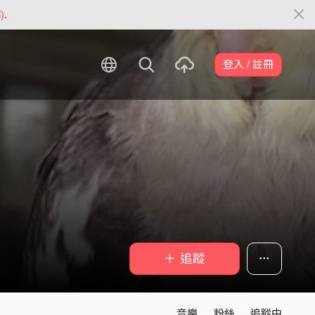
)
.
登入 / 註冊
＋ 追蹤
音樂
粉絲
追蹤中