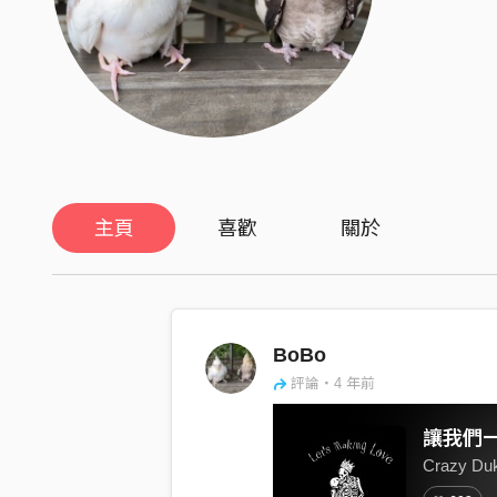
主頁
喜歡
關於
BoBo
評論・4 年前
Crazy D