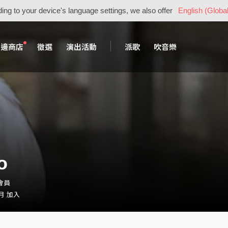
ing to your device's language settings, we also offer
English (Global
周邊商店
徵選
演出活動
派歌
吹音樂
o
・會員
 月 加入