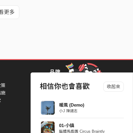
看更多
品牌
相信你也會喜歡
政策
StreetVoice Awards 街聲音樂獎
收起來
措施
TheNextBigThing 大團誕生
款
Blow 吹音樂
暖風 (Demo)
Packer 派歌
小J 陳建志
SimpleLife 簡單生活節
ParkPark Carnival
01-小鎮
一起比 YEAH 吧
腦體馬戲團 Circus Braintly