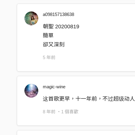
a098157138638
朝聖 20200819
簡單
卻又深刻
5 年前
magic-wine
这首歌更早，十一年前，不过超级动
8 年前
・1 個喜歡