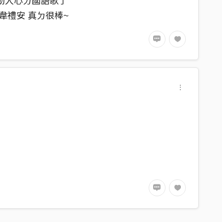
打動人心ㄉ國語歌了
韋禮安 真ㄉ很棒~