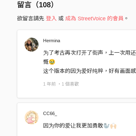
留言（
108
）
欲留言請先
登入
或
成為 StreetVoice 的會員
。
Hermina
为了考古再次打开了街声，上一次用
慨🥹
这个版本的因为爱好纯粹，好有画面
1 年前
・1 個喜歡
CC66_
因为你的爱让我更加勇敢🦭🙌🏻