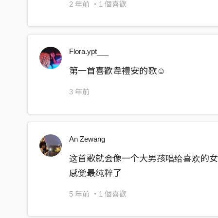
2 年前
・1 個喜歡
Flora.ypt___
第一首喜歡韋禮安的歌☺️
3 年前
An Zewang
这首歌就会像一个大男孩唱给喜欢的女
感觉最纯粹了
5 年前
・1 個喜歡