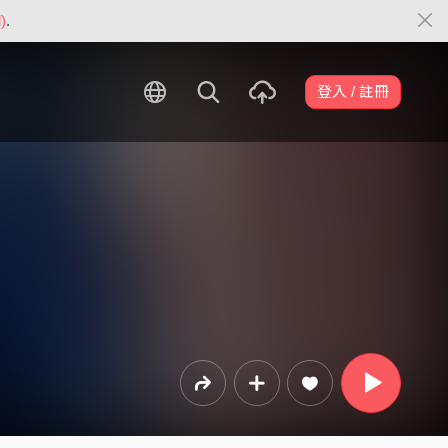
)
.
登入 / 註冊