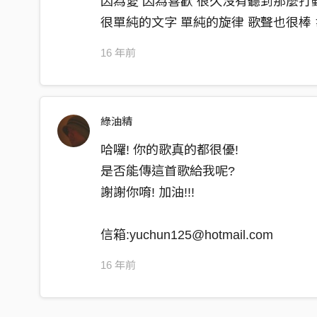
因為愛 因為喜歡 很久沒有聽到那麼
很單純的文字 單純的旋律 歌聲也很棒 
16 年前
綠油精
哈囉! 你的歌真的都很優!
是否能傳這首歌給我呢?
謝謝你唷! 加油!!!
信箱:yuchun125@hotmail.com
16 年前