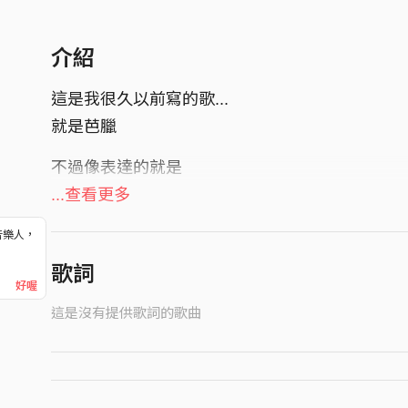
介紹
這是我很久以前寫的歌...
就是芭臘
不過像表達的就是
有時候愛是沒有理由的
...查看更多
音樂人，
！
歌詞
好喔
這是沒有提供歌詞的歌曲