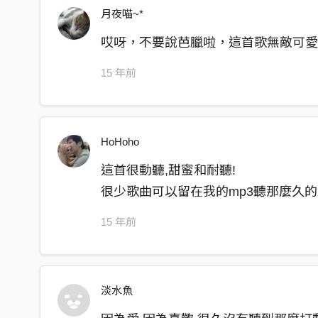
月夜喵~*
哎呀，不要說芭臘啦，這首歌無敵可愛
15 年前
HoHoho
這首很動聽,甜蜜和耐聽!
很少歌曲可以留在我的mp3聽那麼久的
15 年前
淡水魚