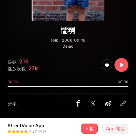
懦弱
Folk
・2006-09-16
Demo
216
喜歡
27k
播放次數
00:00
00:00
分享：
StreetVoice App
下載
App 開啟
William Bird
4.8(1446)
＋ 追蹤