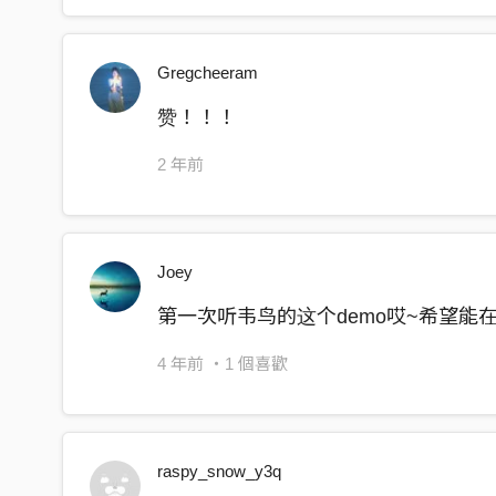
Gregcheeram
赞！！！
2 年前
Joey
第一次听韦鸟的这个demo哎~希望能
4 年前
・1 個喜歡
raspy_snow_y3q