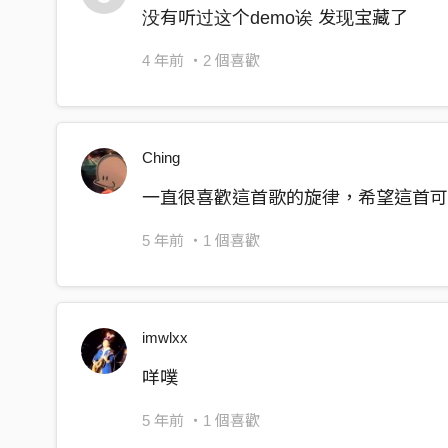
没有听过这个demo诶 发现宝藏了
4 年前
・2 個喜歡
Ching
一直很喜歡這首歌的旋律，希望這首可以
5 年前
・1 個喜歡
imwlxx
咩噗
5 年前
・1 個喜歡