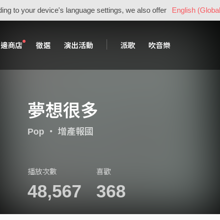
ing to your device's language settings, we also offer
English (Global
周邊商店
徵選
演出活動
派歌
吹音樂
夢想很多
Pop
・
增產報國
播放次數
喜歡
48,567
368