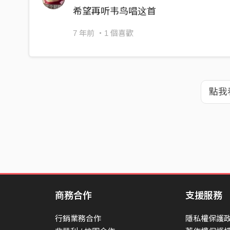
希望再听韦鸟唱这首
7 年前
・1 個喜歡
點我
商務合作
支援服務
行銷業務合作
隱私權保護