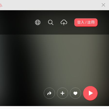
)
.
登入 / 註冊