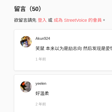
費心留下的每一個線索
留言（
50
）
你從來沒有發現過
期待很多 落空更多
欲留言請先
登入
或
成為 StreetVoice 的會員
。
到最後不再被你動容
只好默默的對自己說
Akun924
你的夢想很多 但你的夢想不是我
笑鼠 本来以为是励志向 然后发现是爱
1 年前
yeelen
好温柔
2 年前