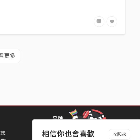
看更多
品牌
相信你也會喜歡
政策
StreetVoice Awards 街聲音樂獎
收起來