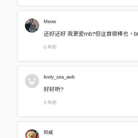
Meow
还好还好 我更爱rnb?但这首很棒也，
6 年前
lively_sea_awb
好好听?
6 年前
阿咸