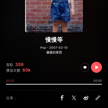
慢慢等
Pop
・2007-02-10
像樣的東西
359
喜歡
60k
播放次數
00:00
00:00
分享：