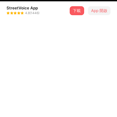
StreetVoice App
下載
App 開啟
William Bird
4.8(1446)
＋ 追蹤
@wweibird
介紹
又一首拔臘加上歌詞很鳥的歌....
也是第一次用Reason完整編的一首歌
踮腳尖...因為demo比較好聽...不編了....我懶.....
I'll be waiting patiently in that little world.
...查看更多
Until you're not afraid any more.
歌詞