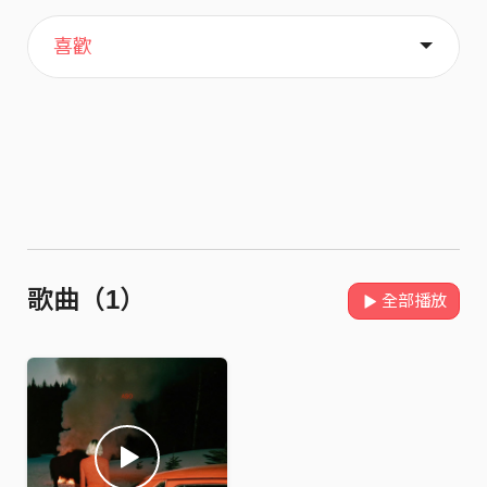
主頁
關於
喜歡
歌曲（1）
全部播放