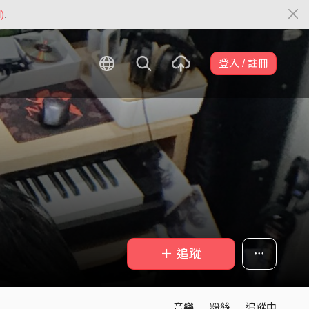
)
.
登入 / 註冊
＋ 追蹤
音樂
粉絲
追蹤中