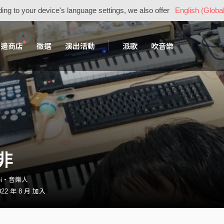
ing to your device's language settings, we also offer
English (Global
周邊商店
徵選
演出活動
派歌
吹音樂
非
fei・音樂人
22 年 8 月 加入