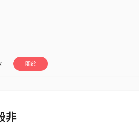
歡
關於
毅非