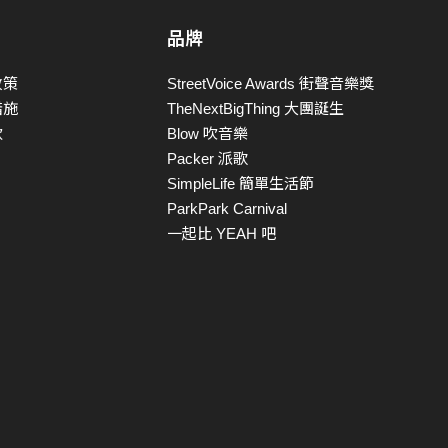
品牌
政策
StreetVoice Awards 街聲音樂獎
措施
TheNextBigThing 大團誕生
款
Blow 吹音樂
Packer 派歌
SimpleLife 簡單生活節
ParkPark Carnival
一起比 YEAH 吧