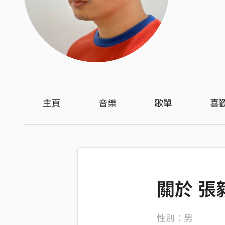
主頁
音樂
歌單
喜
關於 張
性別：男