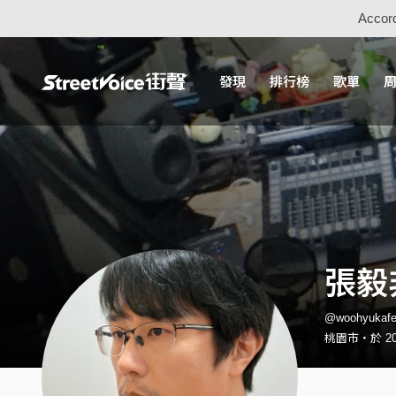
Accord
發現
排行榜
歌單
張毅
@woohyuka
桃園市・於 20