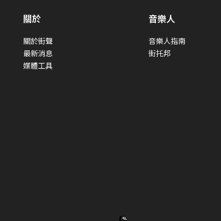
關於
音樂人
關於街聲
音樂人指南
最新消息
街托邦
媒體工具