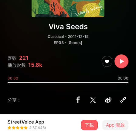
Viva Seeds
Classical
・2011-12-15
EP03 - [Seeds]
221
喜歡
15.6k
播放次數
00:00
00:00
分享：
StreetVoice App
下載
App 開啟
WoodyWoody
4.8(1446)
＋ 追蹤
@woodywoody2g