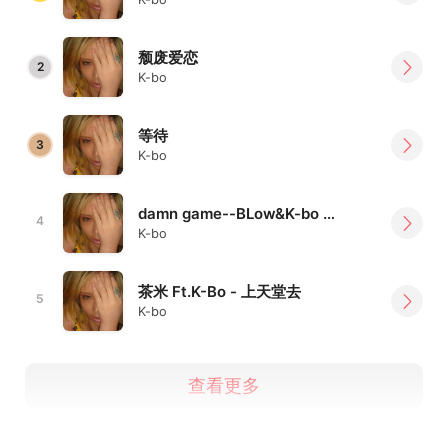
颓废爱恋
2
K-bo
等待
3
K-bo
damn game--BLow&K-bo ft.Young mai
4
K-bo
茶米 Ft.K-Bo - 上天堂去
5
K-bo
查看更多