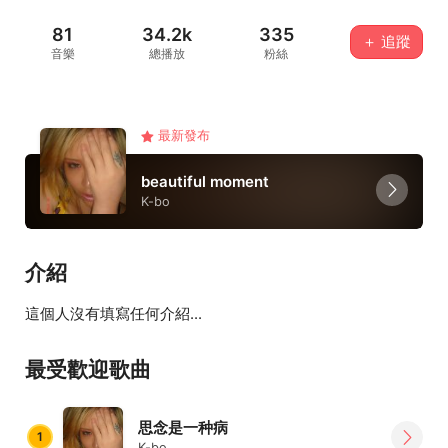
81
34.2k
335
＋ 追蹤
音樂
總播放
粉絲
最新發布
beautiful moment
K-bo
介紹
這個人沒有填寫任何介紹...
最受歡迎歌曲
思念是一种病
1
K-bo