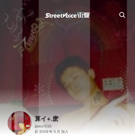
算イ+.麽
@wo1056
於 2009 年 5 月 加入