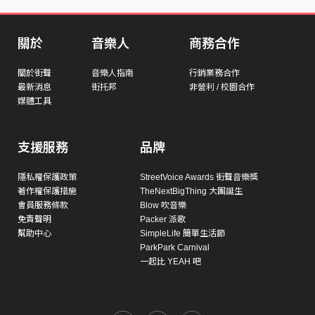
關於
音樂人
商務合作
關於街聲
音樂人指南
行銷業務合作
最新消息
街托邦
非營利 / 校園合作
媒體工具
支援服務
品牌
隱私權保護政策
StreetVoice Awards 街聲音樂獎
著作權保護措施
TheNextBigThing 大團誕生
會員服務條款
Blow 吹音樂
免責聲明
Packer 派歌
幫助中心
SimpleLife 簡單生活節
ParkPark Carnival
一起比 YEAH 吧