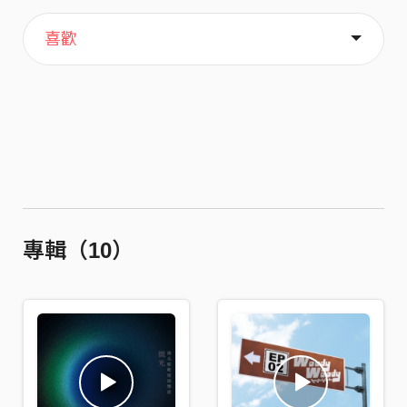
主頁
關於
喜歡
專輯（10）