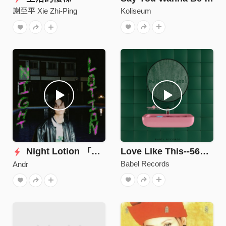
Koliseum
謝至平 Xie Zhi-Ping
Night Lotion 「融」
Love Like This--56Loopy
Babel Records
Andr