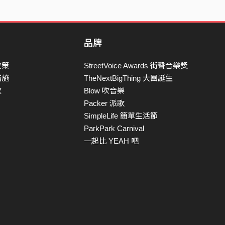
品牌
政策
StreetVoice Awards 街聲音樂獎
措施
TheNextBigThing 大團誕生
款
Blow 吹音樂
Packer 派歌
SimpleLife 簡單生活節
ParkPark Carnival
一起比 YEAH 吧