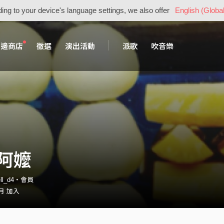
ing to your device's language settings, we also offer
English (Global
周邊商店
徵選
演出活動
派歌
吹音樂
阿嬤
cell_d4・會員
 月 加入