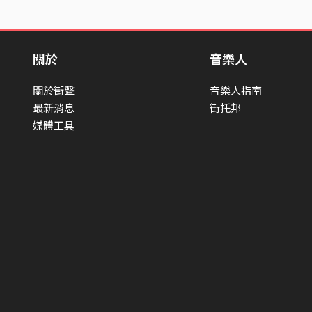
關於
音樂人
關於街聲
音樂人指南
最新消息
街托邦
媒體工具