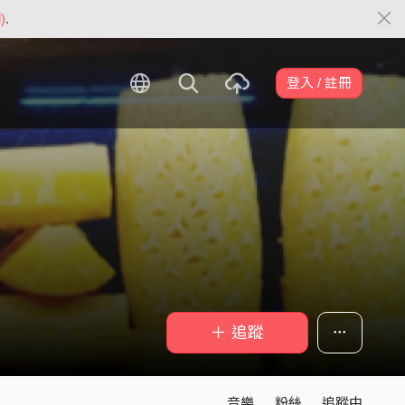
)
.
登入 / 註冊
＋ 追蹤
音樂
粉絲
追蹤中