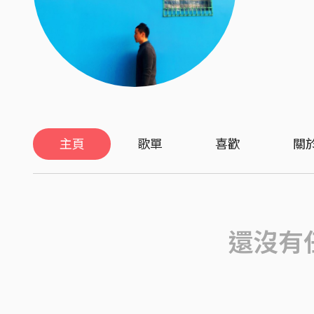
主頁
歌單
喜歡
關
還沒有