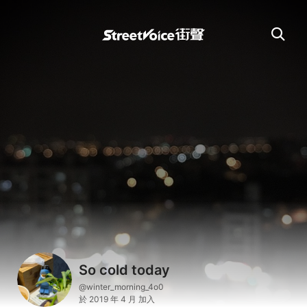
So cold today
@winter_morning_4o0
於 2019 年 4 月 加入