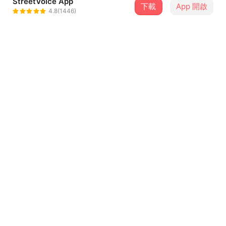
StreetVoice App
下載
App 開啟
侯仲臨
4.8(1446)
＋ 追蹤
@william022461
介紹
封面繪製：特務J
天天快樂
歌詞
你的人生
是否有太多的煩惱
想忘怎樣都忘不掉
每天流淚