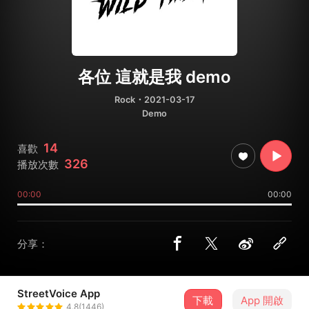
各位 這就是我 demo
Rock
・2021-03-17
Demo
14
喜歡
326
播放次數
00:00
00:00
分享：
StreetVoice App
下載
App 開啟
Wild Thing 野東西
4.8(1446)