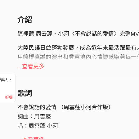
介紹
這裡聽 周云蓬、小河〈不會說話的愛情〉完整MV
大陸民謠日益蓬勃發展，成為近年來最活躍最有
用簡樸真誠的演出和豐富地內心情懷感染著每一
文藝青年，也受到了一些著名的知識分子，社會
...查看更多
新世紀中國最引人注目的音樂現象，有這麼一群
音樂人，
！
說世界。他們在城市的邊緣，以清新簡約的旋律，
歌詞
好喔
敢發聲。一眾中國新民謠領軍人物將於2012年2
不會說話的愛情 （周雲蓬小河合作版）
誠的歌聲。
詞曲：周雲蓬
破天荒首度來台 唯一發行紀念限定盤!!! 【美麗心
唱：周雲蓬 小河