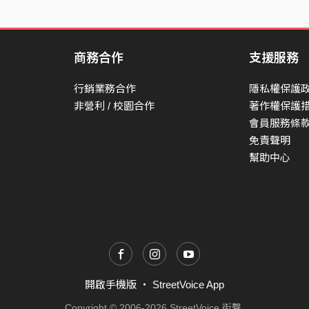
虛幻的徘徊
徘徊在你的未來 徘徊在我的未來
徘徊在水裡火裡湯裡
商務合作
支援服務
冒著熱氣期待
行銷業務合作
隱私權保護
期待更美的人到來 期待更好的人到來
非營利 / 校園合作
著作權保護
會員服務條
期待我們往昔的靈魂附體
免責聲明
重新回來 重新回來
幫助中心
開啟手機版
・
StreetVoice App
Copyright © 2006-2026 StreetVoice 街聲.