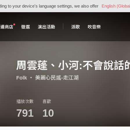
ing to your device's language settings, we also offer
English (Global
周邊商店
徵選
演出活動
派歌
吹音樂
周雲蓬、小河:不會說話的
Folk
・
美麗心民謠-走江湖
播放次數
喜歡
791
10