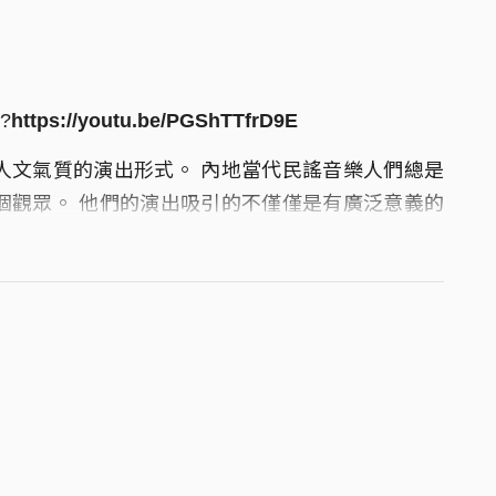
?
https://youtu.be/PGShTTfrD9E
人文氣質的演出形式。 內地當代民謠音樂人們總是
個觀眾。 他們的演出吸引的不僅僅是有廣泛意義的
精英人士和媒體工作者的擁簇。
人，漂流四方，靠一把吉他和歌聲討生活，以歌謠訴
質樸詩意的歌詞，回歸­原音、直面城市和鄉土、勇
月15日首次齊聚台灣，帶來現代華語詩文中最質樸真
民謠-走江湖 紀念限定盤】