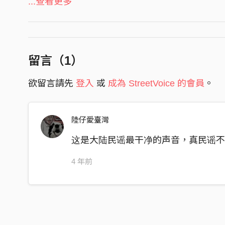
繡花繡的累了吧 牛羊也下山嘍
...查看更多
我們燒自己的房子和身體 生起火來
解開你的紅肚帶 灑一床雪花白
普天下所有的水 都在你眼中蕩開
留言（
1
）
沒有窗亮著燈 沒有人在途中
欲留言請先
登入
或
成為 StreetVoice 的會員
。
我們的木床兒唱起歌 說幸福它走了
我最親愛的妹呀 我最親愛的姐呀
陸仔愛臺灣
我最可憐的皇后 我屋旁的小白菜
这是大陆民谣最干净的声音，真民谣
日子快到頭了 果子也熟透了
4 年前
我們最後一次收割對方 從此仇深似海
你去你的未來 我去我的未來
我們只能在彼此的夢境裡