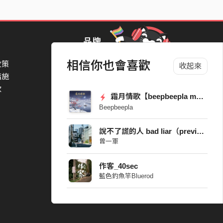
品牌
相信你也會喜歡
政策
StreetVoice Awards 街聲音樂獎
收起來
措施
TheNextBigThing 大團誕生
款
Blow 吹音樂
霜月情歌【beepbeepla music】
Packer 派歌
Beepbeepla
SimpleLife 簡單生活節
ParkPark Carnival
說不了謊的人 bad liar（preview）
一起比 YEAH 吧
曾一軍
作客_40sec
藍色釣魚竿Bluerod