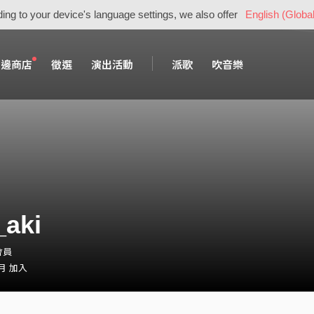
ing to your device's language settings, we also offer
English (Global
周邊商店
徵選
演出活動
派歌
吹音樂
_aki
・會員
 月 加入