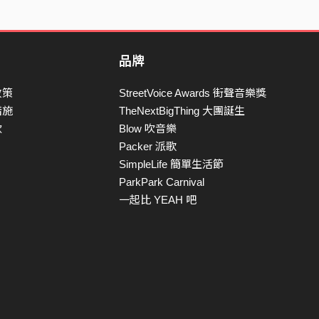
品牌
政策
StreetVoice Awards 街聲音樂獎
措施
TheNextBigThing 大團誕生
款
Blow 吹音樂
Packer 派歌
SimpleLife 簡單生活節
ParkPark Carnival
一起比 YEAH 吧