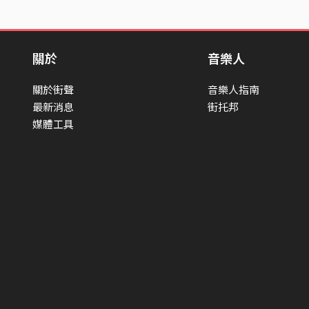
關於
音樂人
關於街聲
音樂人指南
最新消息
街托邦
媒體工具