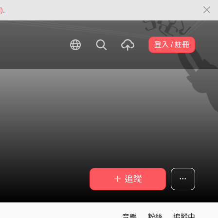
)
.
登入 / 註冊
＋ 追蹤
音樂
粉絲
追蹤中