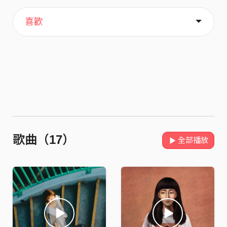
主頁
歌單
關於
喜歡
歌曲（17）
全部播放