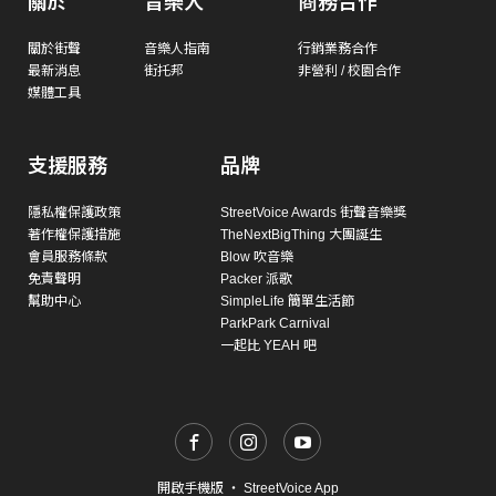
關於
音樂人
商務合作
關於街聲
音樂人指南
行銷業務合作
最新消息
街托邦
非營利 / 校園合作
媒體工具
支援服務
品牌
隱私權保護政策
StreetVoice Awards 街聲音樂獎
著作權保護措施
TheNextBigThing 大團誕生
會員服務條款
Blow 吹音樂
免責聲明
Packer 派歌
幫助中心
SimpleLife 簡單生活節
ParkPark Carnival
一起比 YEAH 吧
開啟手機版
・
StreetVoice App