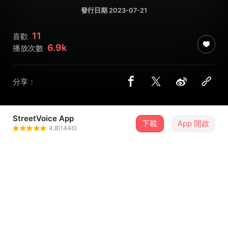
發行日期 2023-07-21
11
喜歡
6.9k
播放次數
分享：
StreetVoice App
下載
App 開啟
WHIZZ
4.8(1446)
＋ 追蹤
@whizzmusic
介紹