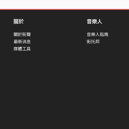
關於
音樂人
關於街聲
音樂人指南
最新消息
街托邦
媒體工具