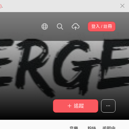
)
.
登入 / 註冊
＋ 追蹤
音樂
粉絲
追蹤中