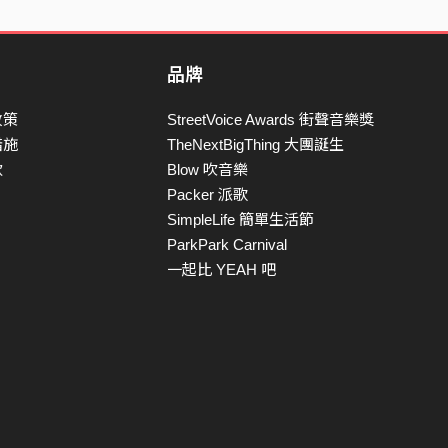
品牌
政策
StreetVoice Awards 街聲音樂獎
措施
TheNextBigThing 大團誕生
款
Blow 吹音樂
Packer 派歌
SimpleLife 簡單生活節
ParkPark Carnival
一起比 YEAH 吧