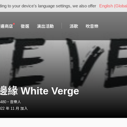
ing to your device's language settings, we also offer
English (Global
周邊商店
徵選
演出活動
派歌
吹音樂
緣 White Verge
ge8480・音樂人
2 年 11 月 加入