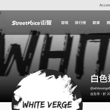
Accord
發現
排行榜
歌單
白色邊
@whitever
台北市・於 202