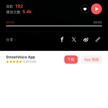
192
喜歡
5.4k
播放次數
00:00
00:00
分享：
StreetVoice App
下載
App 開啟
Whale Done ! 鯨魚號
4.8(1446)
＋ 追蹤
@whaledone
歌詞
Speed drifter