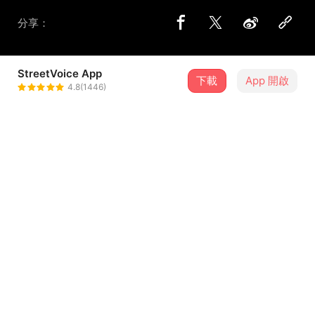
分享：
StreetVoice App
下載
App 開啟
蘇文劭劭Shao
4.8(1446)
＋ 追蹤
@wenshao
8 月
克里夫 Cliff X 蘇文劭 Shao【快樂的一天】音樂聚
21
19:30．臺北市・女巫店
介紹
這與 Live Session 少男團體「例假日」合作的版本。
Youtube MV原址：