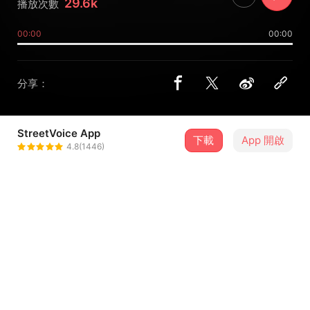
29.6k
播放次數
00:00
00:00
分享：
StreetVoice App
下載
App 開啟
蘇文劭劭Shao
4.8(1446)
＋ 追蹤
@wenshao
8 月
克里夫 Cliff X 蘇文劭 Shao【快樂的一天】音樂聚
21
19:30．臺北市・女巫店