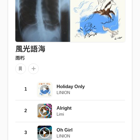
風光語海
雨朽
Holiday Only
1
LINION
Alright
2
Limi
Oh Girl
3
LINION