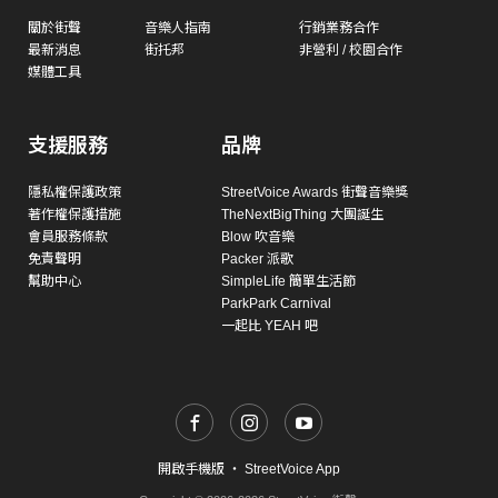
關於街聲
音樂人指南
行銷業務合作
最新消息
街托邦
非營利 / 校園合作
媒體工具
支援服務
品牌
隱私權保護政策
StreetVoice Awards 街聲音樂獎
著作權保護措施
TheNextBigThing 大團誕生
會員服務條款
Blow 吹音樂
免責聲明
Packer 派歌
幫助中心
SimpleLife 簡單生活節
ParkPark Carnival
一起比 YEAH 吧
開啟手機版
・
StreetVoice App