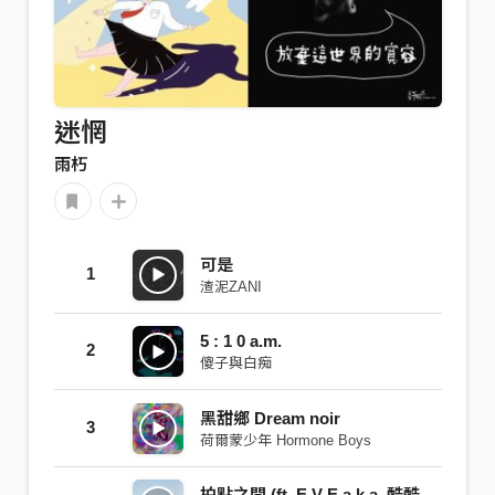
迷惘
雨朽
可是
1
渣泥ZANI
5 : 1 0 a.m.
2
傻子與白痴
黑甜鄉 Dream noir
3
荷爾蒙少年 Hormone Boys
拍點之間 (ft. E V E a.k.a. 酷酷小乖乖)