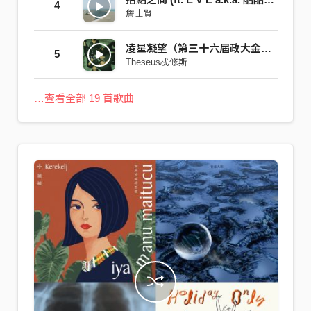
4
詹士賢
凌星凝望（第三十六屆政大金旋獎主題曲）
5
Theseus忒修斯
…查看全部 19 首歌曲