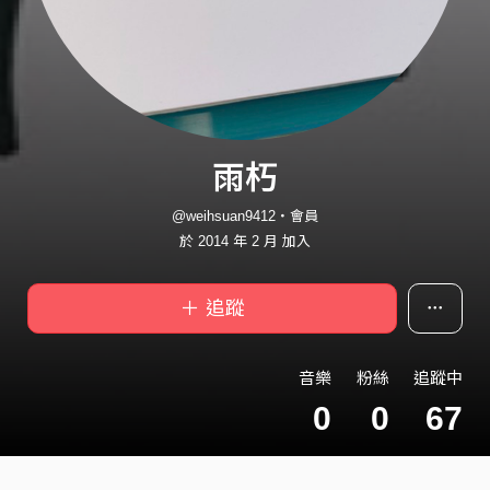
雨朽
@weihsuan9412・會員
於 2014 年 2 月 加入
＋ 追蹤
音樂
粉絲
追蹤中
0
0
67