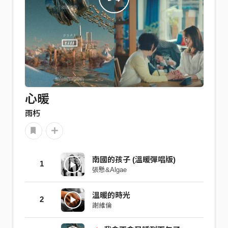
心暖
雨朽
南國的孩子 (溫暖彈唱版)
1
張懸&Algae
溫暖的時光
2
謝維倫